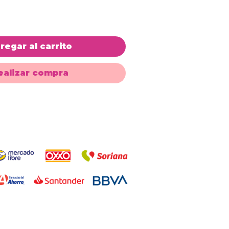
regar al carrito
ealizar compra