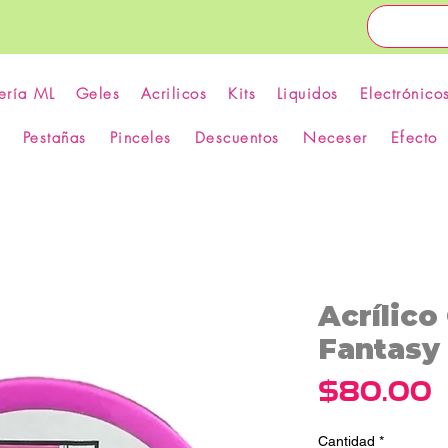
ería ML
Geles
Acrilicos
Kits
Liquidos
Electrónico
Pestañas
Pinceles
Descuentos
Neceser
Efecto
Acrílico 
Fantasy 
P
$80.00
Cantidad
*