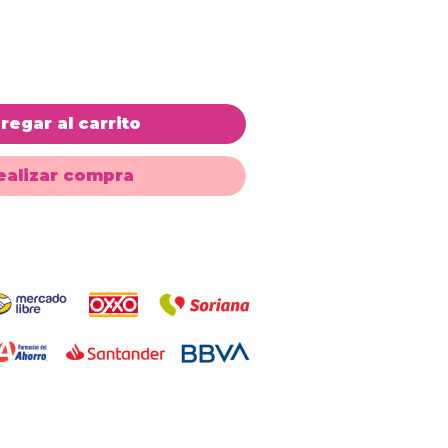
regar al carrito
ealizar compra