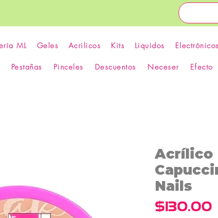
ería ML
Geles
Acrilicos
Kits
Liquidos
Electrónico
Pestañas
Pinceles
Descuentos
Neceser
Efecto
Acrílic
Capuccin
Nails
$130.00