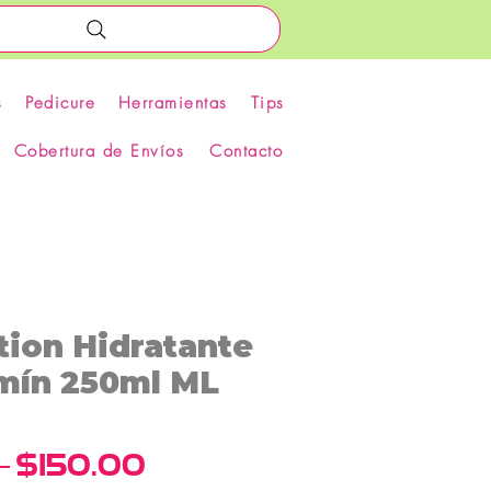
s
Pedicure
Herramientas
Tips
Cobertura de Envíos
Contacto
tion Hidratante
zmín 250ml ML
Precio
Precio
 
$150.00