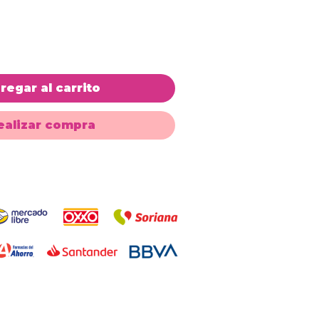
de
oferta
regar al carrito
ealizar compra