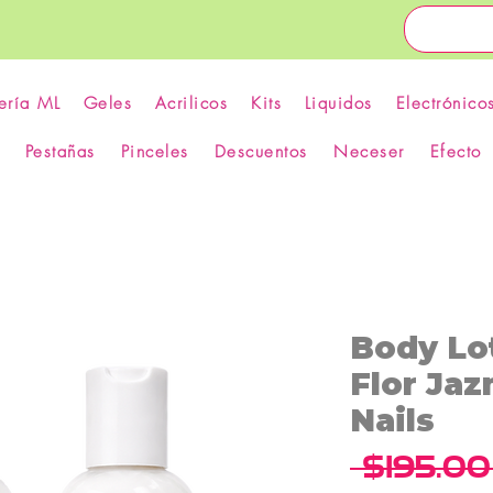
ería ML
Geles
Acrilicos
Kits
Liquidos
Electrónico
Pestañas
Pinceles
Descuentos
Neceser
Efecto
Body Lo
Flor Ja
Nails
 $195.00