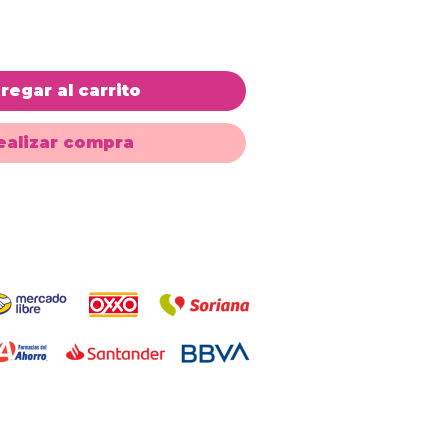
regar al carrito
ealizar compra