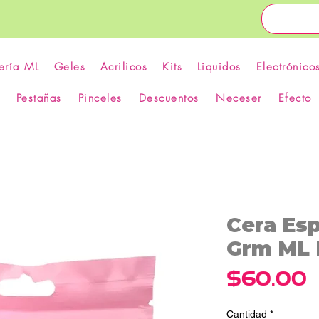
ería ML
Geles
Acrilicos
Kits
Liquidos
Electrónico
Pestañas
Pinceles
Descuentos
Neceser
Efecto
Cera Esp
Grm ML 
P
$60.00
Cantidad
*