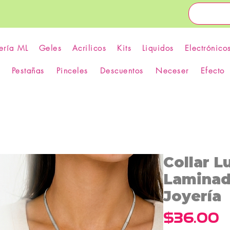
ería ML
Geles
Acrilicos
Kits
Liquidos
Electrónico
Pestañas
Pinceles
Descuentos
Neceser
Efecto
Collar L
Laminad
Joyería
P
$36.00