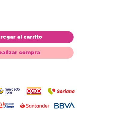
regar al carrito
ealizar compra