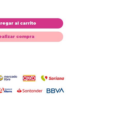
regar al carrito
ealizar compra