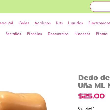
ería ML
Geles
Acrilicos
Kits
Liquidos
Electrónico
Pestañas
Pinceles
Descuentos
Neceser
Efecto
Dedo de
Uña ML 
P
$25.00
Cantidad
*