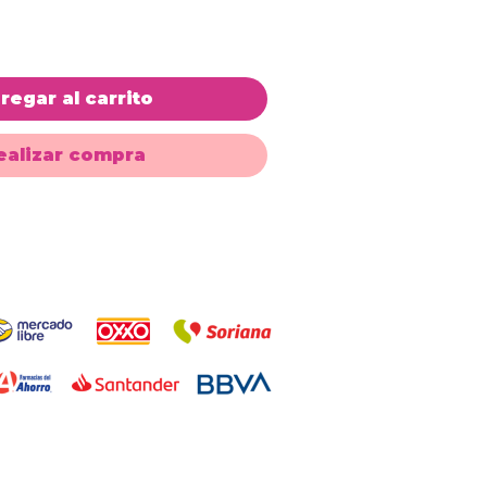
regar al carrito
ealizar compra