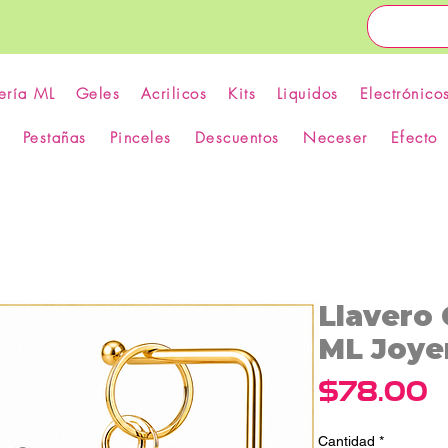
ería ML
Geles
Acrilicos
Kits
Liquidos
Electrónico
Pestañas
Pinceles
Descuentos
Neceser
Efecto
Llavero
ML Joye
P
$78.00
Cantidad
*