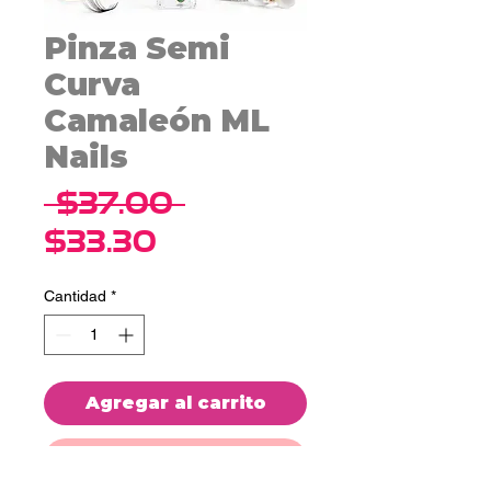
Pinza Semi
Curva
Camaleón ML
Nails
Precio
 $37.00 
Precio
$33.30
de
Cantidad
*
oferta
Agregar al carrito
Realizar compra