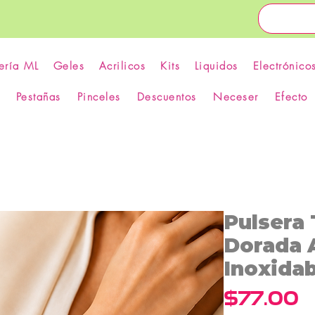
ería ML
Geles
Acrilicos
Kits
Liquidos
Electrónico
Pestañas
Pinceles
Descuentos
Neceser
Efecto
Pulsera
Dorada 
Inoxidab
P
$77.00