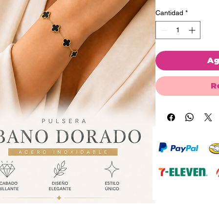
Cantidad
*
Ag
R