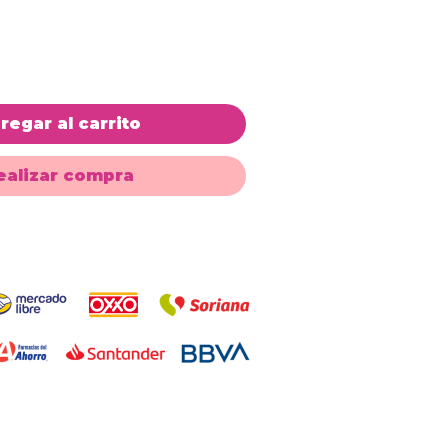
regar al carrito
ealizar compra