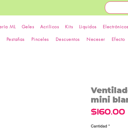
ería ML
Geles
Acrilicos
Kits
Liquidos
Electrónico
Pestañas
Pinceles
Descuentos
Neceser
Efecto
Ventilad
mini bla
$160.00
Cantidad
*