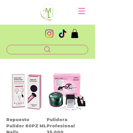
Repuesto
Pulidora
Pulidor 60PZ ML
Profesional
Nails
35,000