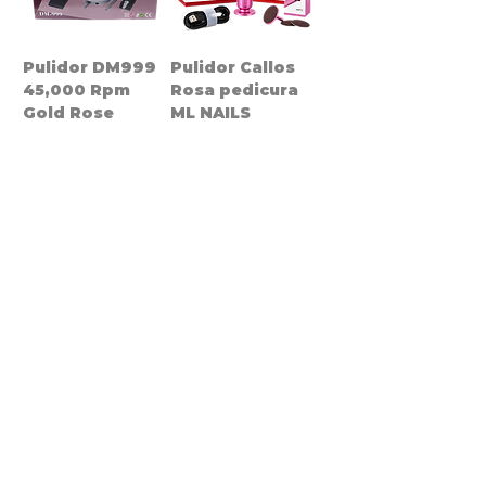
Pulidor DM999
Pulidor Callos
45,000 Rpm
Rosa pedicura
Gold Rose
ML NAILS
Precio
Precio
$560.00
$500.00
Pulidora
Pulidora 601
Economica Rose
Blanca
Gold
estudiantil
Agotado
Agotado