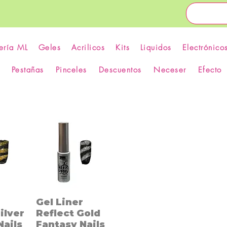
ería ML
Geles
Acrilicos
Kits
Liquidos
Electrónico
Pestañas
Pinceles
Descuentos
Neceser
Efecto
r
Gel Liner
ilver
Reflect Gold
Nails
Fantasy Nails