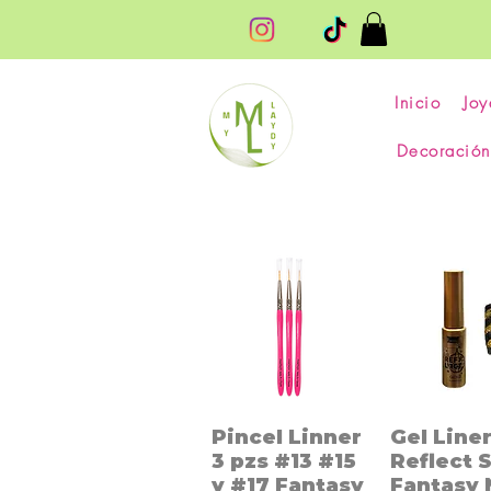
Inicio
Joy
Decoración
Pincel Linner
Gel Line
3 pzs #13 #15
Reflect S
y #17 Fantasy
Fantasy 