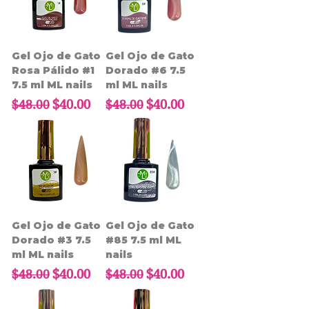
Gel Ojo de Gato
Gel Ojo de Gato
Rosa Pálido #1
Dorado #6 7.5
7.5 ml ML nails
ml ML nails
Precio
Precio de oferta
Precio
Precio de oferta
$40.00
$40.00
$48.00
$48.00
Gel Ojo de Gato
Gel Ojo de Gato
Dorado #3 7.5
#85 7.5 ml ML
ml ML nails
nails
Precio
Precio de oferta
Precio
Precio de oferta
$40.00
$40.00
$48.00
$48.00