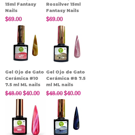
15ml Fantasy
Rossilver 15ml
Nails
Fantasy Nails
Precio
Precio
$69.00
$69.00
Gel Ojo de Gato
Gel Ojo de Gato
Cerámica #10
Cerámica #8 7.5
7.5 ml ML nails
ml ML nails
Precio
Precio de oferta
Precio
Precio de oferta
$40.00
$40.00
$48.00
$48.00