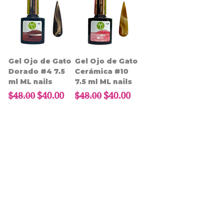
Gel Ojo de Gato
Gel Ojo de Gato
Dorado #4 7.5
Cerámica #10
ml ML nails
7.5 ml ML nails
Precio
Precio de oferta
Precio
Precio de oferta
$40.00
$40.00
$48.00
$48.00
Gel Ojo de Gato
Gel Ojo de Gato
Cerámica #9 7.5
Dorado #5 7.5
ml ML nails
ml ML nails
Precio
Precio de oferta
Precio
Precio de oferta
$40.00
$40.00
$48.00
$48.00