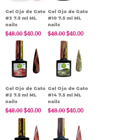
Gel Ojo de Gato
Gel Ojo de Gato
#3 7.5 ml ML
#10 7.5 ml ML
nails
nails
Precio
Precio de oferta
Precio
Precio de oferta
$40.00
$40.00
$48.00
$48.00
Gel Ojo de Gato
Gel Ojo de Gato
#2 7.5 ml ML
#14 7.5 ml ML
nails
nails
Precio
Precio de oferta
Precio
Precio de oferta
$40.00
$40.00
$48.00
$48.00