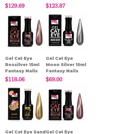
Precio
Precio
$129.69
$123.87
Gel Cat Eye
Gel Cat Eye
Rossilver 15ml
Moon Silver 15ml
Fantasy Nails
Fantasy Nails
Precio
Precio
$118.06
$69.00
Gel Cat Eye Sand
Gel Cat Eye