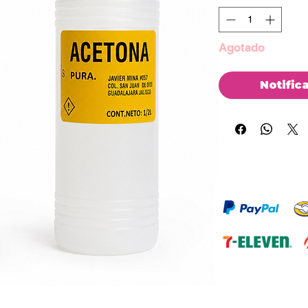
Agotado
Notific