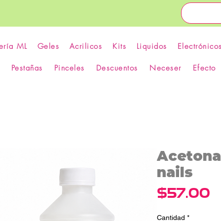
ería ML
Geles
Acrilicos
Kits
Liquidos
Electrónico
Pestañas
Pinceles
Descuentos
Neceser
Efecto
Acetona 
nails
P
$57.00
Cantidad
*