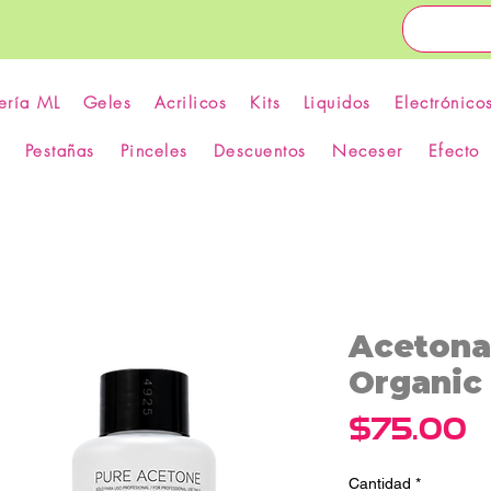
ería ML
Geles
Acrilicos
Kits
Liquidos
Electrónico
Pestañas
Pinceles
Descuentos
Neceser
Efecto
Acetona
Organic 
P
$75.00
Cantidad
*