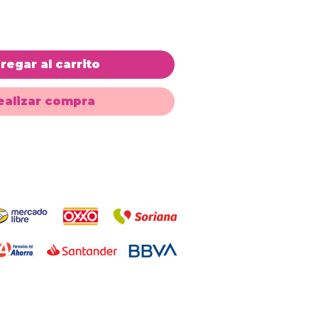
regar al carrito
ealizar compra