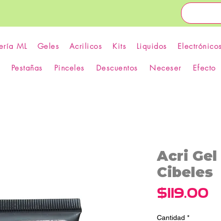
ería ML
Geles
Acrilicos
Kits
Liquidos
Electrónico
Pestañas
Pinceles
Descuentos
Neceser
Efecto
Acri Gel
Cibeles
P
$119.00
Cantidad
*