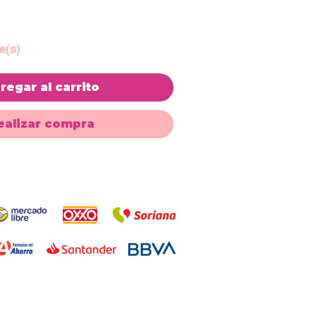
e(s)
regar al carrito
ealizar compra