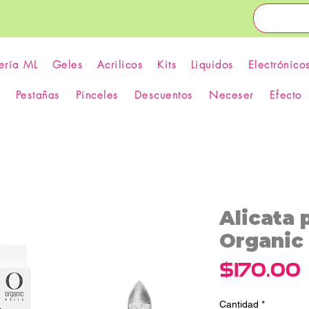
ería ML
Geles
Acrilicos
Kits
Liquidos
Electrónico
Pestañas
Pinceles
Descuentos
Neceser
Efecto
Alicata 
Organic 
$170.00
Cantidad
*