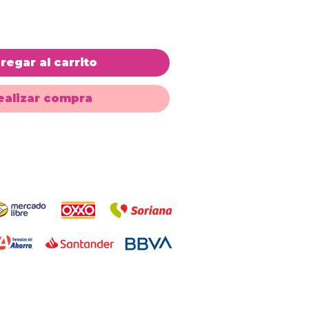
regar al carrito
ealizar compra