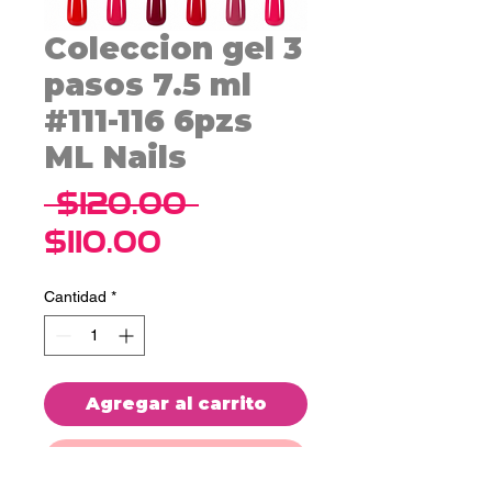
Coleccion gel 3
pasos 7.5 ml
#111-116 6pzs
ML Nails
Precio
 $120.00 
Precio
$110.00
de
Cantidad
*
oferta
Agregar al carrito
Realizar compra