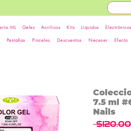
ería ML
Geles
Acrilicos
Kits
Liquidos
Electrónico
Pestañas
Pinceles
Descuentos
Neceser
Efecto
Coleccio
7.5 ml #
Nails
 $120.00