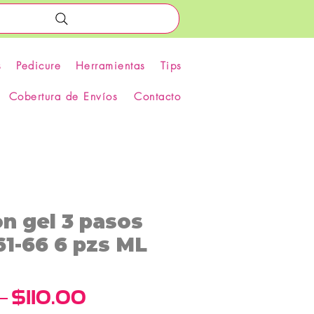
s
Pedicure
Herramientas
Tips
Cobertura de Envíos
Contacto
n gel 3 pasos
61-66 6 pzs ML
Precio
Precio
 
$110.00