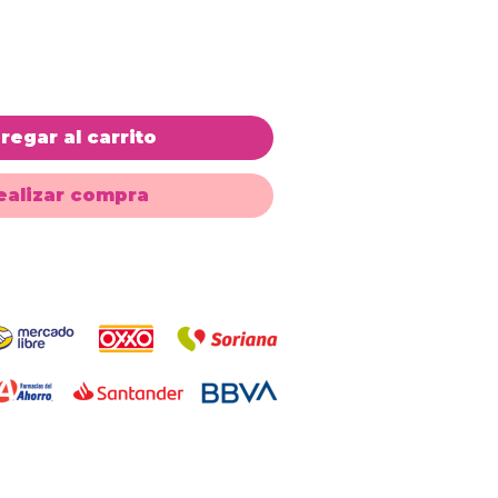
de
oferta
regar al carrito
ealizar compra