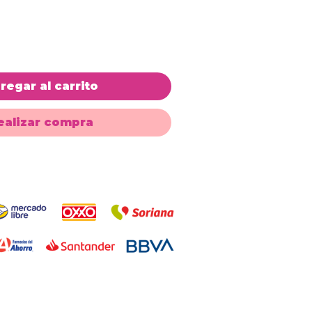
regar al carrito
ealizar compra