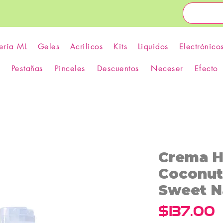
ería ML
Geles
Acrilicos
Kits
Liquidos
Electrónico
Pestañas
Pinceles
Descuentos
Neceser
Efecto
Crema 
Coconut
Sweet N
P
$137.00