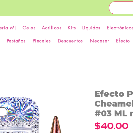
ería ML
Geles
Acrilicos
Kits
Liquidos
Electrónico
Pestañas
Pinceles
Descuentos
Neceser
Efecto
Efecto 
Cheame
#03 ML n
P
$40.00