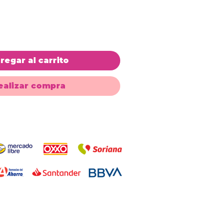
regar al carrito
ealizar compra