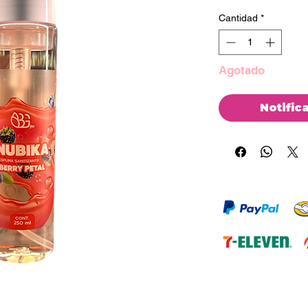
Cantidad
*
Agotado
Notific