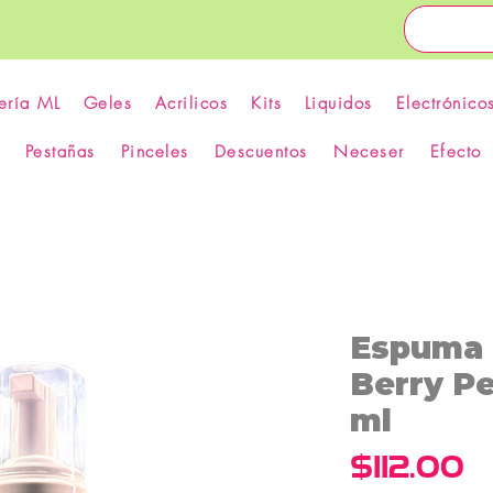
ería ML
Geles
Acrilicos
Kits
Liquidos
Electrónico
Pestañas
Pinceles
Descuentos
Neceser
Efecto
Espuma 
Berry Pe
ml
P
$112.00