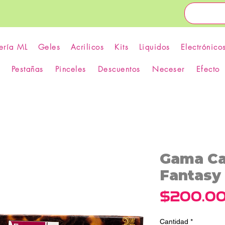
ería ML
Geles
Acrilicos
Kits
Liquidos
Electrónico
Pestañas
Pinceles
Descuentos
Neceser
Efecto
Gama Car
Fantasy 
$200.0
Cantidad
*