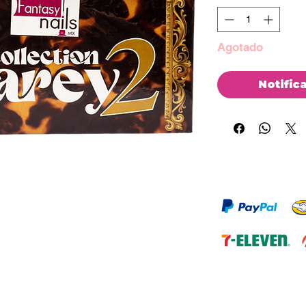
Agotado
Notific