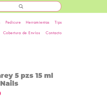
s
Pedicure
Herramientas
Tips
Cobertura de Envíos
Contacto
ey 5 pzs 15 ml
Nails
Precio
0