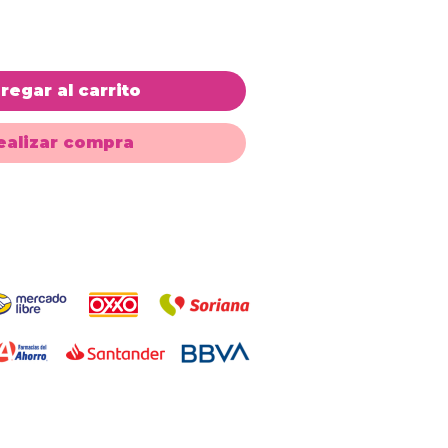
regar al carrito
ealizar compra