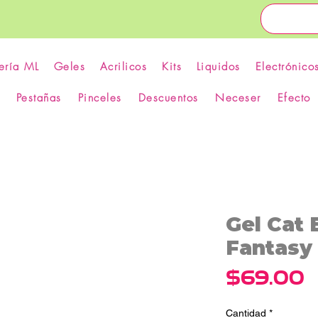
ería ML
Geles
Acrilicos
Kits
Liquidos
Electrónico
Pestañas
Pinceles
Descuentos
Neceser
Efecto
Gel Cat 
Fantasy 
P
$69.00
Cantidad
*