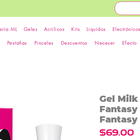
ería ML
Geles
Acrilicos
Kits
Liquidos
Electrónico
Pestañas
Pinceles
Descuentos
Neceser
Efecto
Gel Milk
Fantasy 
Fantasy 
P
$69.00