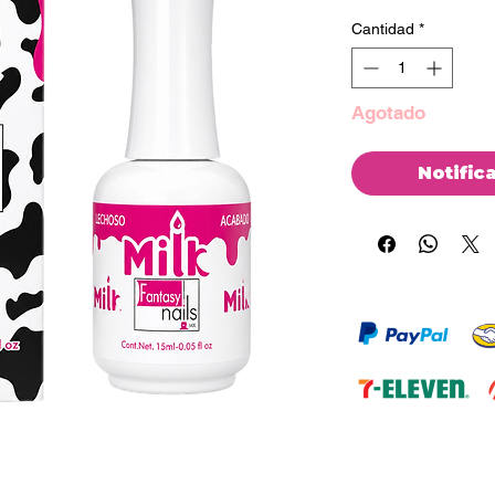
Cantidad
*
Agotado
Notific