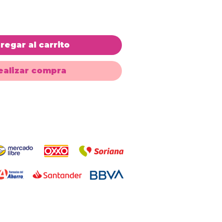
regar al carrito
ealizar compra