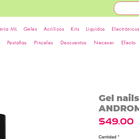
ería ML
Geles
Acrilicos
Kits
Liquidos
Electrónico
Pestañas
Pinceles
Descuentos
Neceser
Efecto
Gel nail
ANDROME
P
$49.00
Cantidad
*