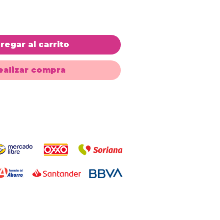
regar al carrito
ealizar compra