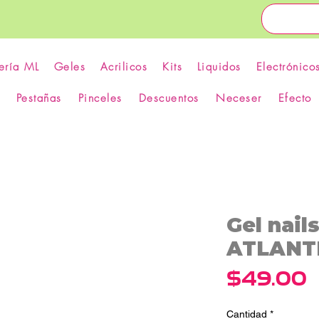
ería ML
Geles
Acrilicos
Kits
Liquidos
Electrónico
Pestañas
Pinceles
Descuentos
Neceser
Efecto
Gel nail
ATLANTI
P
$49.00
Cantidad
*