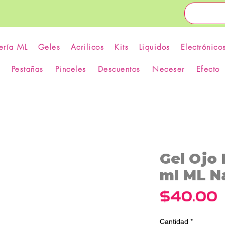
ería ML
Geles
Acrilicos
Kits
Liquidos
Electrónico
Pestañas
Pinceles
Descuentos
Neceser
Efecto
Gel Ojo 
ml ML Na
P
$40.00
Cantidad
*