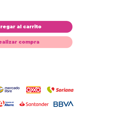
regar al carrito
ealizar compra