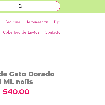
s
Pedicure
Herramientas
Tips
Cobertura de Envíos
Contacto
 de Gato Dorado
l ML nails
Precio
Precio
 
$40.00
de