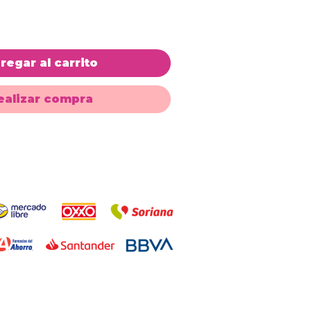
oferta
regar al carrito
ealizar compra