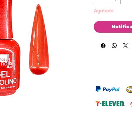
Agotado
Notific