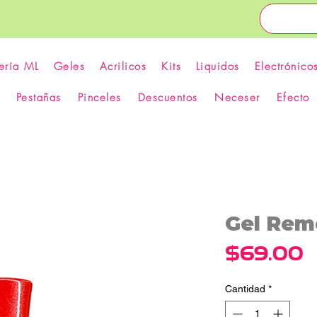
ería ML
Geles
Acrilicos
Kits
Liquidos
Electrónico
Pestañas
Pinceles
Descuentos
Neceser
Efecto
Gel Rem
P
$69.00
Cantidad
*