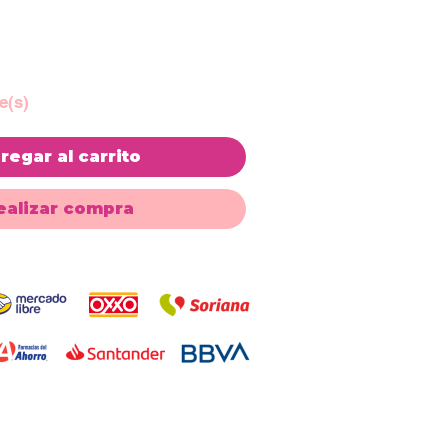
e(s)
regar al carrito
ealizar compra