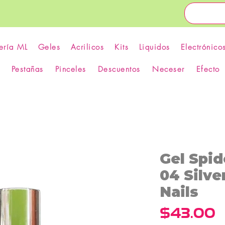
ería ML
Geles
Acrilicos
Kits
Liquidos
Electrónico
Pestañas
Pinceles
Descuentos
Neceser
Efecto
Gel Spid
04 Silve
Nails
P
$43.00