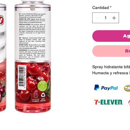
Cantidad
*
Ag
R
Spray hidratante bif
Humecta y refresca l
grasosa. Contiene a
mantener la piel su