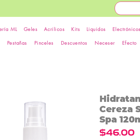
ería ML
Geles
Acrilicos
Kits
Liquidos
Electrónico
Pestañas
Pinceles
Descuentos
Neceser
Efecto
Hidratan
Cereza 
Spa 120
P
$46.00