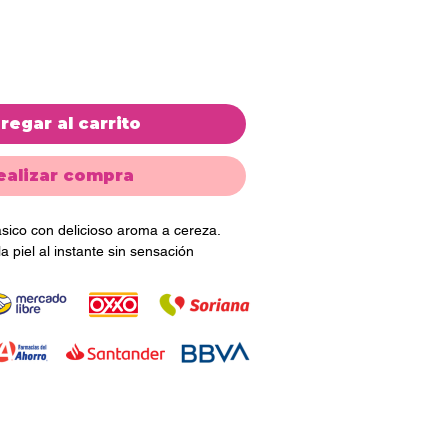
regar al carrito
ealizar compra
ásico con delicioso aroma a cereza.
a piel al instante sin sensación
gentes hidratantes que ayudan a
ave y perfumada.