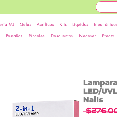
ería ML
Geles
Acrilicos
Kits
Liquidos
Electrónico
Pestañas
Pinceles
Descuentos
Neceser
Efecto
Lampara
LED/UV
Nails
 $276.0