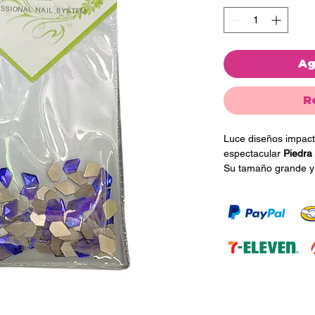
Ag
R
Luce diseños impacta
espectacular
Piedra
Su tamaño grande y 
la convierten en el 
elegantes, glamuros
Perfecta para aplicac
y decoraciones nail 
decorativa ayuda a 
efecto brillante y so
un toque moderno y e
cualquier temporada