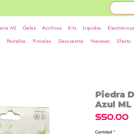
ería ML
Geles
Acrilicos
Kits
Liquidos
Electrónico
Pestañas
Pinceles
Descuentos
Neceser
Efecto
Piedra 
Azul ML 
P
$50.00
Cantidad
*