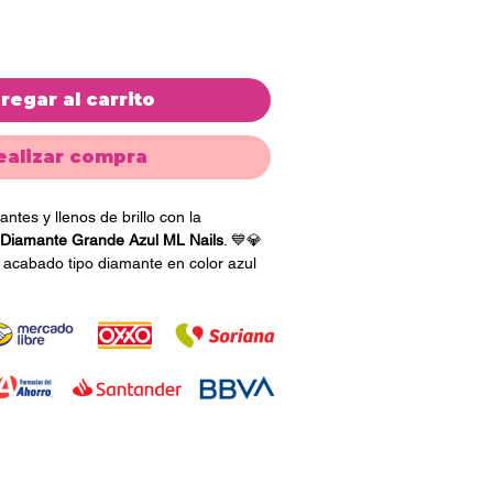
regar al carrito
ealizar compra
ntes y llenos de brillo con la
 Diamante Grande Azul ML Nails
. 💙💎
acabado tipo diamante en color azul
accesorio ideal para crear uñas
as y totalmente en tendencia.
iones en uñas acrílicas, gelish, polygel
art profesionales, esta piedra
destacar cualquier diseño con un
fisticado. Su intenso color azul aporta
xclusivo que luce increíble en
.