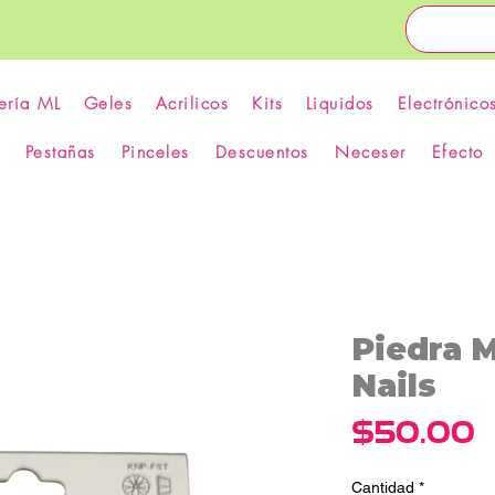
ería ML
Geles
Acrilicos
Kits
Liquidos
Electrónico
Pestañas
Pinceles
Descuentos
Neceser
Efecto
Piedra M
Nails
P
$50.00
Cantidad
*