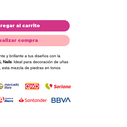
regar al carrito
ealizar compra
te y brillante a tus diseños con la
L Nails
. Ideal para decoración de uñas
al, esta mezcla de piedras en tonos
ado sofisticado, glamuroso y lleno de
r manicure. 💅💎
 diseños personalizados, aplicaciones
odernas en uñas acrílicas, gel y
 variedad de formas y tamaños
binaciones únicas y creativas para
e.
Piedra Mixta Roja ML Nails:
 en tonos rojos brillantes