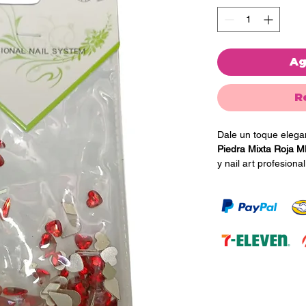
Ag
R
Dale un toque elegan
Piedra Mixta Roja M
y nail art profesion
rojos aporta un acab
estilo para cualquie
Perfectas para crear
3D y decoraciones m
semipermanente. Su
permite realizar com
destacar cada detall
💅 Beneficios de la 
• Piedras decorativas