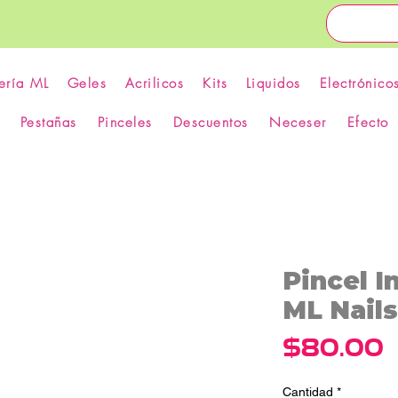
ería ML
Geles
Acrilicos
Kits
Liquidos
Electrónico
Pestañas
Pinceles
Descuentos
Neceser
Efecto
Pincel I
ML Nails
P
$80.00
Cantidad
*