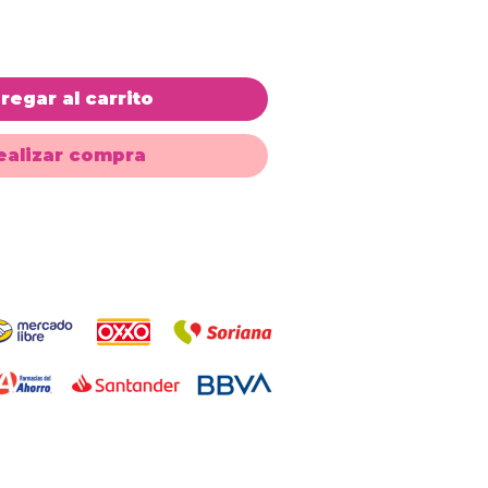
regar al carrito
ealizar compra