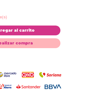
e(s)
regar al carrito
ealizar compra