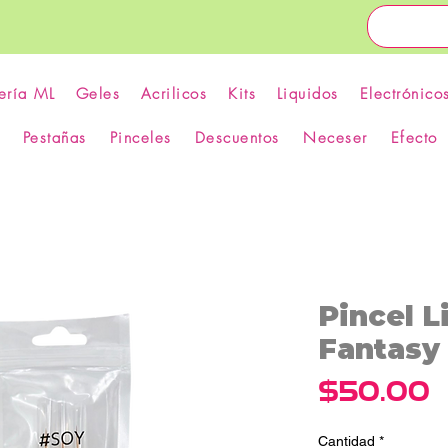
ería ML
Geles
Acrilicos
Kits
Liquidos
Electrónico
Pestañas
Pinceles
Descuentos
Neceser
Efecto
Pincel L
Fantasy 
P
$50.00
Cantidad
*