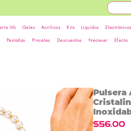
ería ML
Geles
Acrilicos
Kits
Liquidos
Electrónico
Pestañas
Pinceles
Descuentos
Neceser
Efecto
Pulsera 
Cristali
Inoxidab
P
$56.00