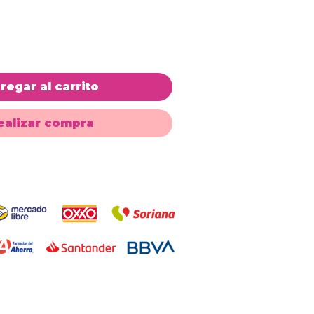
regar al carrito
ealizar compra