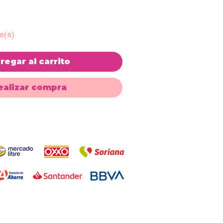
e(s)
regar al carrito
ealizar compra