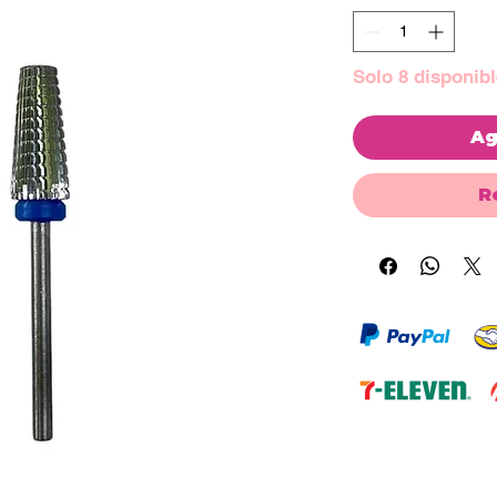
Solo 8 disponibl
Ag
R