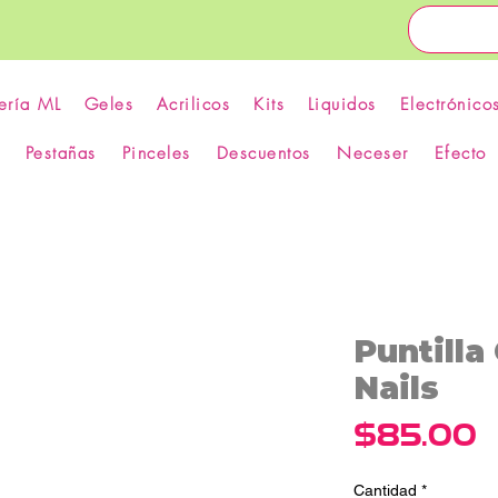
ería ML
Geles
Acrilicos
Kits
Liquidos
Electrónico
Pestañas
Pinceles
Descuentos
Neceser
Efecto
Puntilla
Nails
P
$85.00
Cantidad
*