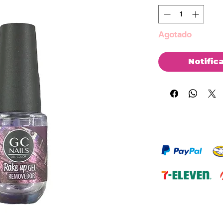
Agotado
Notific