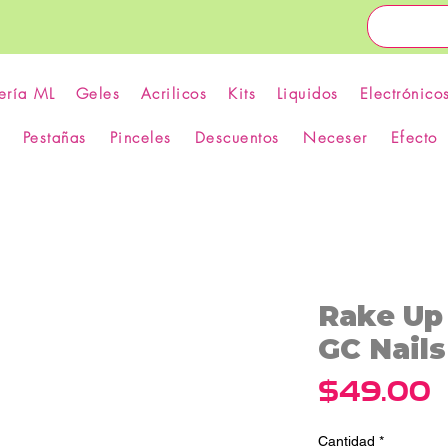
ería ML
Geles
Acrilicos
Kits
Liquidos
Electrónico
Pestañas
Pinceles
Descuentos
Neceser
Efecto
Rake Up
GC Nails
P
$49.00
Cantidad
*