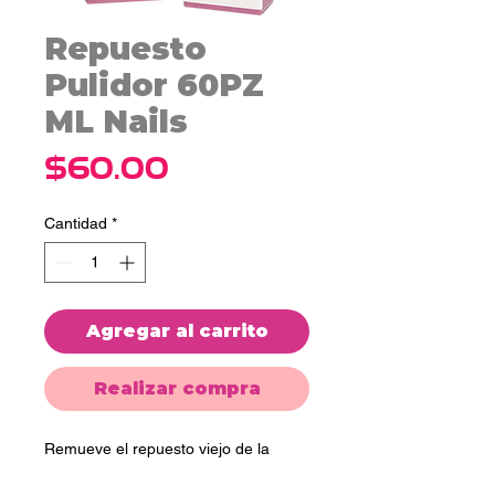
Repuesto
Pulidor 60PZ
ML Nails
Precio
$60.00
Cantidad
*
Agregar al carrito
Realizar compra
Remueve el repuesto viejo de la
punta de tu pulidor de pedicura y
pega uno nuevo.