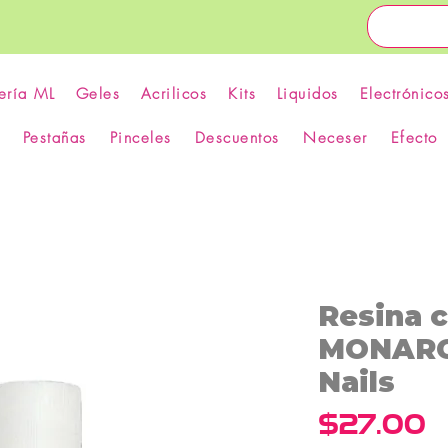
ería ML
Geles
Acrilicos
Kits
Liquidos
Electrónico
Pestañas
Pinceles
Descuentos
Neceser
Efecto
Resina 
MONARCA
Nails
P
$27.00