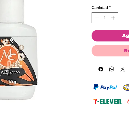
Cantidad
*
Ag
R