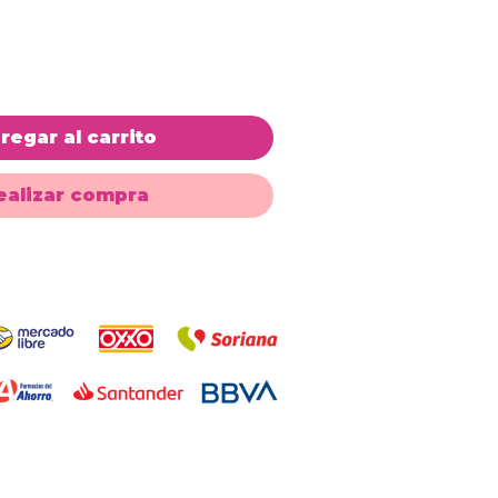
regar al carrito
ealizar compra