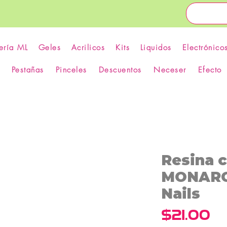
ería ML
Geles
Acrilicos
Kits
Liquidos
Electrónico
Pestañas
Pinceles
Descuentos
Neceser
Efecto
Resina 
MONARC
Nails
Pr
$21.00