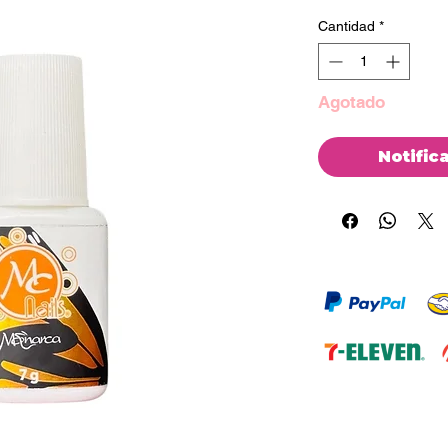
Cantidad
*
Agotado
Notific