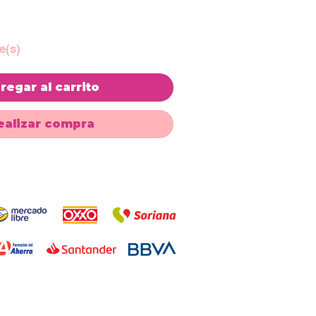
e(s)
regar al carrito
ealizar compra