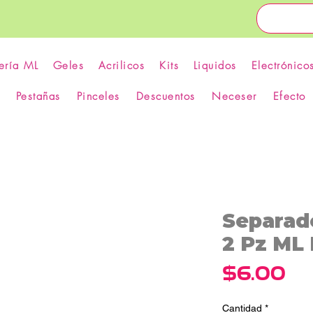
ería ML
Geles
Acrilicos
Kits
Liquidos
Electrónico
Pestañas
Pinceles
Descuentos
Neceser
Efecto
Separado
2 Pz ML 
Pr
$6.00
Cantidad
*