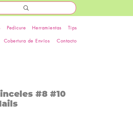
s
Pedicure
Herramientas
Tips
Cobertura de Envíos
Contacto
inceles #8 #10
ails
recio