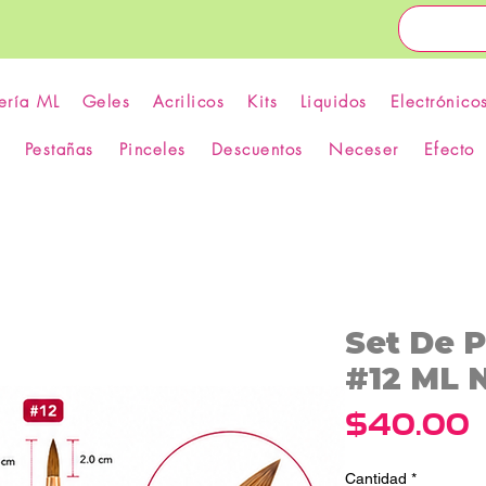
ería ML
Geles
Acrilicos
Kits
Liquidos
Electrónico
Pestañas
Pinceles
Descuentos
Neceser
Efecto
Set De P
#12 ML N
P
$40.00
Cantidad
*