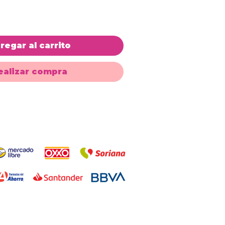
regar al carrito
ealizar compra