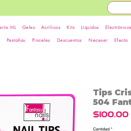
ería ML
Geles
Acrilicos
Kits
Liquidos
Electrónico
Pestañas
Pinceles
Descuentos
Neceser
Efecto
Tips Cri
504 Fant
$100.00
Cantidad
*