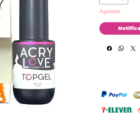
Agotado
Notific