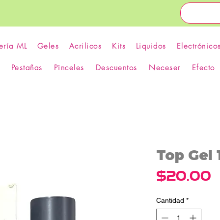
ería ML
Geles
Acrilicos
Kits
Liquidos
Electrónico
Pestañas
Pinceles
Descuentos
Neceser
Efecto
Top Gel 
P
$20.00
Cantidad
*