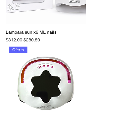
Lampara sun x6 ML nails
Precio
Precio de oferta
$312.00
$280.80
Oferta