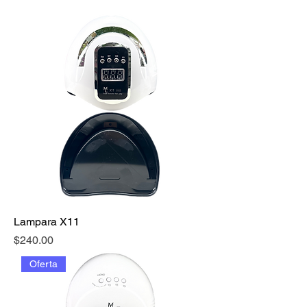
Lampara X11
Precio
$240.00
Oferta