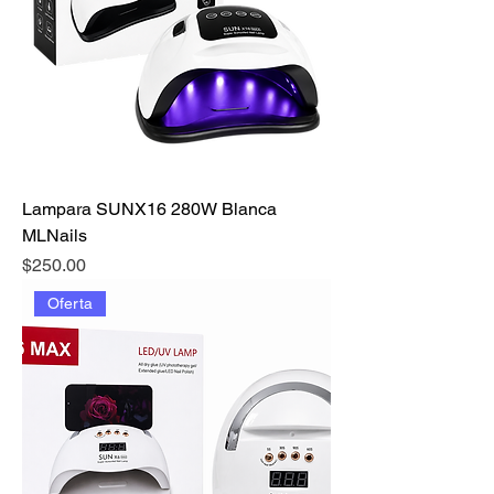
Lampara SUNX16 280W Blanca
MLNails
Precio
$250.00
Oferta