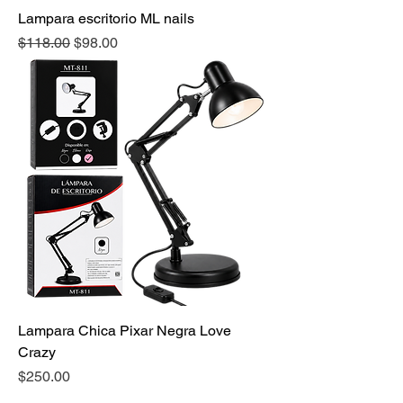
Lampara escritorio ML nails
Precio
Precio de oferta
$118.00
$98.00
Lampara Chica Pixar Negra Love
Crazy
Precio
$250.00