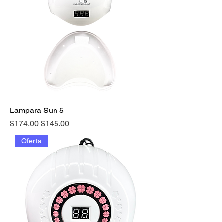
Lampara Sun 5
Precio
Precio de oferta
$174.00
$145.00
Oferta