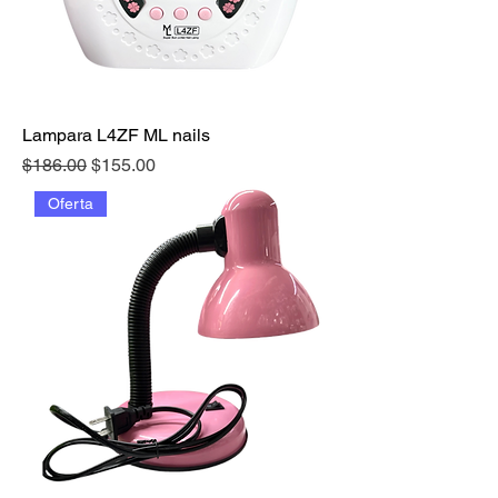
Lampara L4ZF ML nails
Precio
Precio de oferta
$186.00
$155.00
Oferta