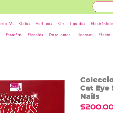
ería ML
Geles
Acrilicos
Kits
Liquidos
Electrónico
Pestañas
Pinceles
Descuentos
Neceser
Efecto
Colecci
Cat Eye 
Nails
$200.0