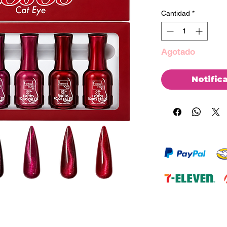
Cantidad
*
Agotado
Notific