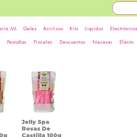
ería ML
Geles
Acrilicos
Kits
Liquidos
Electrónico
Pestañas
Pinceles
Descuentos
Neceser
Efecto
Jelly Spa
Rosas De
00g
Castilla 100g