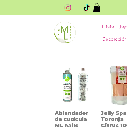
Inicio
Joy
Decoración
Ablandador
Jelly Spa
de cutícula
Toronja
ML nails
Citrus 1